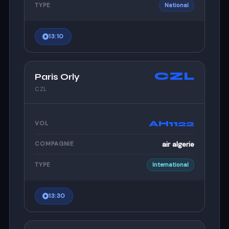
TYPE
National
13:10
CZL
Paris Orly
CZL
AH1122
VOL
air algerie
COMPAGNIE
TYPE
International
13:30