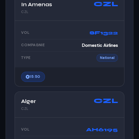
CZL
In Amenas
CZL
SF1322
VOL
Domestic Airlines
COMPAGNIE
TYPE
National
15:50
CZL
Alger
CZL
AH6195
VOL