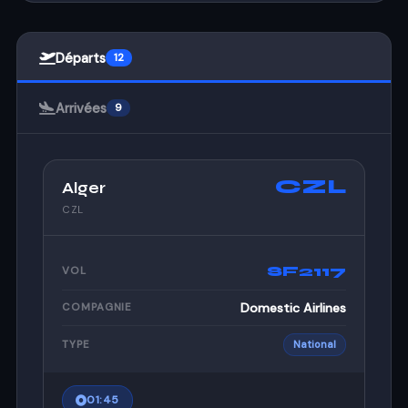
Départs
12
Arrivées
9
CZL
Alger
CZL
SF2117
VOL
Domestic Airlines
COMPAGNIE
TYPE
National
01:45