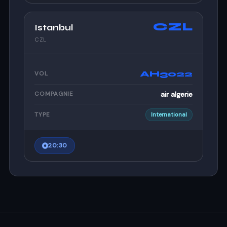
CZL
Istanbul
CZL
AH3022
VOL
air algerie
COMPAGNIE
TYPE
International
20:30