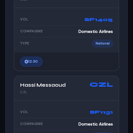
SF1405
VOL
Domestic Airlines
COMPAGNIE
TYPE
National
12:30
CZL
Hassi Messaoud
CZL
SF1131
VOL
Domestic Airlines
COMPAGNIE