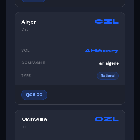
CZL
Alger
CZL
AH6027
VOL
air algerie
COMPAGNIE
TYPE
National
06:00
CZL
Marseille
CZL