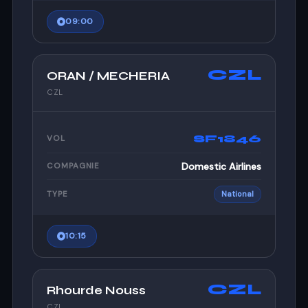
09:00
CZL
ORAN / MECHERIA
CZL
SF1846
VOL
Domestic Airlines
COMPAGNIE
TYPE
National
10:15
CZL
Rhourde Nouss
CZL