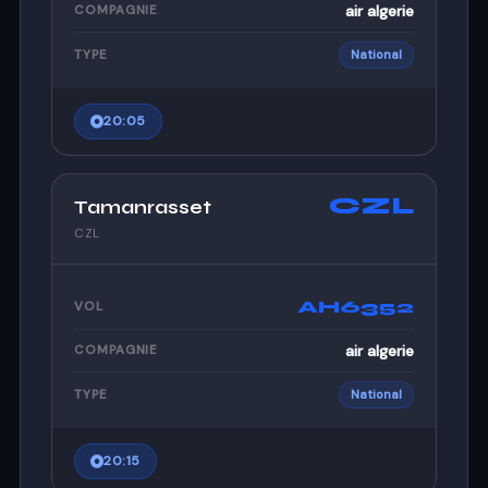
air algerie
COMPAGNIE
TYPE
National
20:05
CZL
Tamanrasset
CZL
AH6352
VOL
air algerie
COMPAGNIE
TYPE
National
20:15